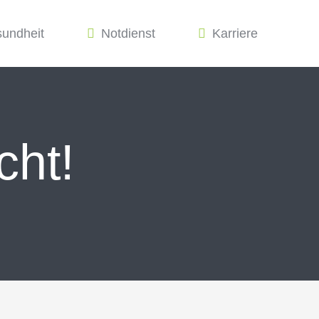
sundheit
Notdienst
Karriere
cht!