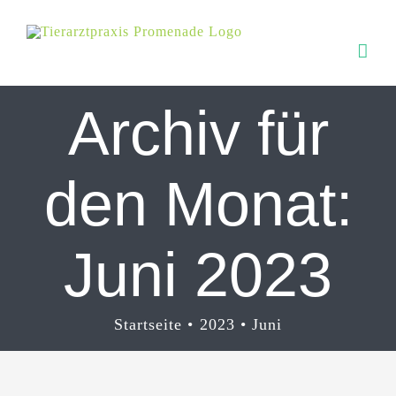
Zum
Inhalt
springen
Archiv für
den Monat:
Juni 2023
Startseite
2023
Juni