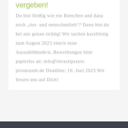
vergeben!
Du bist fleißig wie ein Bienchen und dazu
noch „tier- und menschenlieb“? Dann bist du
bei uns genau richtig! Wir suchen kurzfristig
zum August 2023 eine/n neue
Auszubildende/n. Bewerbungen bitte
papierlos an: info@tierarztpraxis-
promenade.de Deadline: 16. Juni 2023 Wir
freuen uns auf Dich!