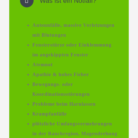
Was ist ein Notfall?
Autounfälle, massive Verletzungen
mit Blutungen
Fensterstürze oder Einklemmung
im angekippten Fenster
Atemnot
Apathie & hohes Fieber
Bewegungs- oder
Koordinationsstörungen
Probleme beim Harnlassen
Krampfanfälle
plötzliche Umfangsvermehrungen
in der Bauchregion, Magendrehung