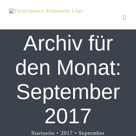
Zum
Inhalt
springen
Archiv für
den Monat:
September
2017
Startseite
2017
September