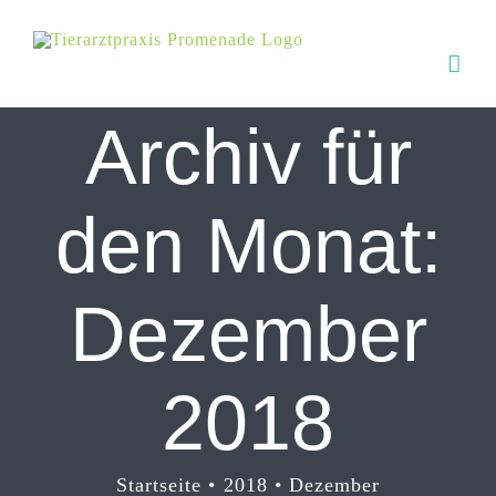
Zum
Inhalt
springen
Archiv für
den Monat:
Dezember
2018
Startseite
2018
Dezember