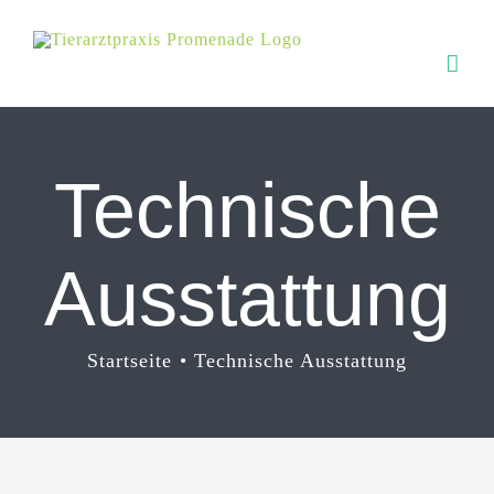
Zum
Inhalt
springen
Technische
Ausstattung
Startseite
Technische Ausstattung