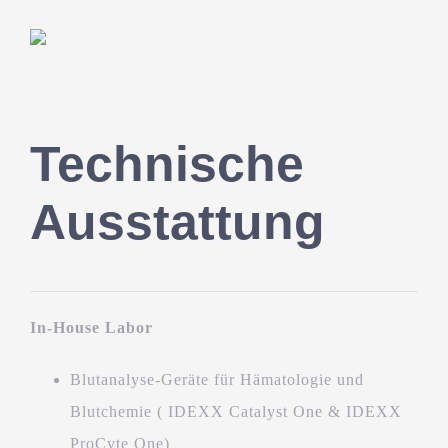
Technische
Ausstattung
In-House Labor
Blutanalyse-Geräte für Hämatologie und
Blutchemie ( IDEXX Catalyst One & IDEXX
ProCyte One)