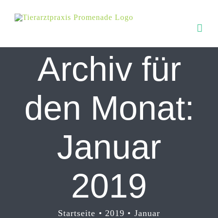
Zum
Inhalt
springen
Archiv für
den Monat:
Januar
2019
Startseite
2019
Januar