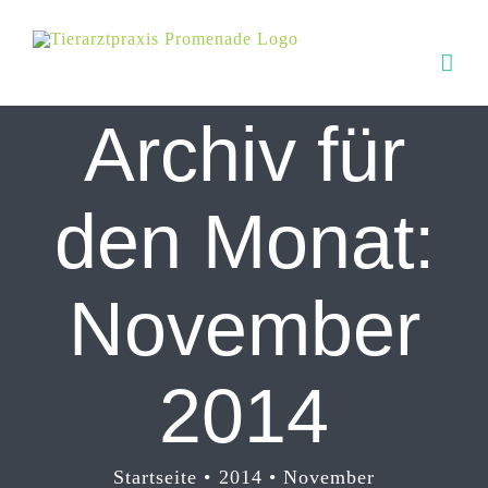
Zum
Inhalt
springen
Archiv für
den Monat:
November
2014
Startseite
2014
November