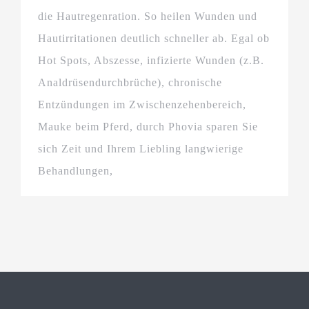
die Hautregenration. So heilen Wunden und
Hautirritationen deutlich schneller ab. Egal ob
Hot Spots, Abszesse, infizierte Wunden (z.B.
Analdrüsendurchbrüche), chronische
Entzündungen im Zwischenzehenbereich,
Mauke beim Pferd, durch Phovia sparen Sie
sich Zeit und Ihrem Liebling langwierige
Behandlungen,