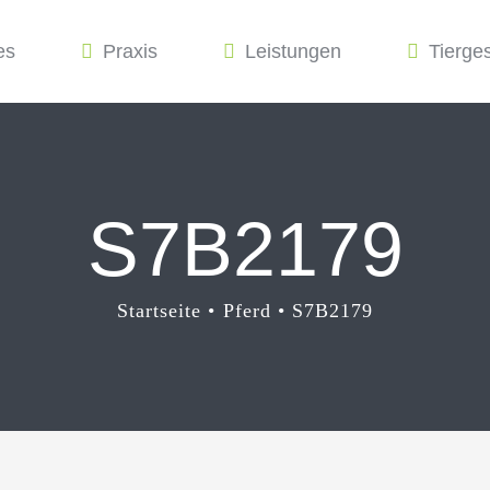
es
Praxis
Leistungen
Tierge
S7B2179
Startseite
Pferd
S7B2179