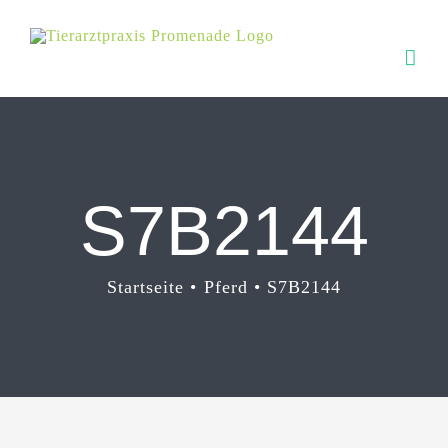
Zum
Inhalt
springen
S7B2144
Startseite
Pferd
S7B2144