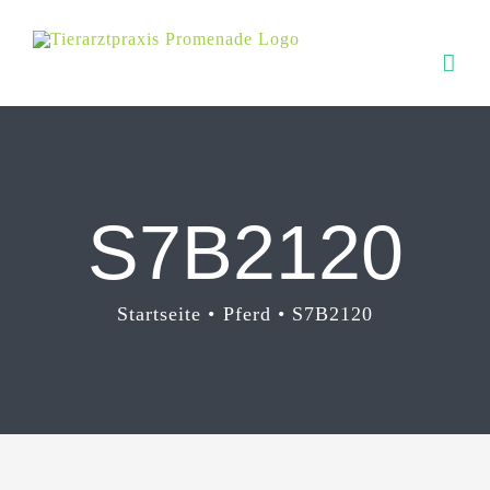
Zum
Inhalt
springen
S7B2120
Startseite
Pferd
S7B2120