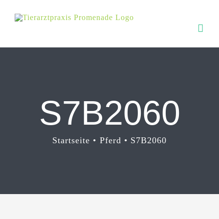
Zum
Inhalt
springen
S7B2060
Startseite
Pferd
S7B2060