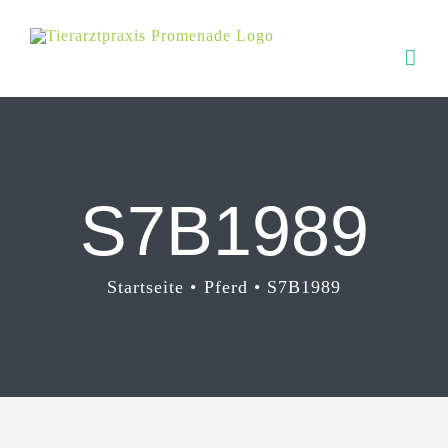
Zum
Inhalt
springen
S7B1989
Startseite
Pferd
S7B1989