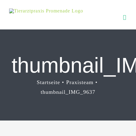
Zum
Inhalt
springen
thumbnail_I
Startseite
Praxisteam
thumbnail_IMG_9637