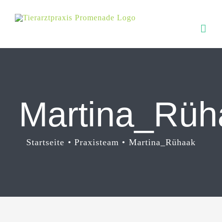
Zum
Inhalt
springen
Martina_Rü
Startseite
Praxisteam
Martina_Rühaak