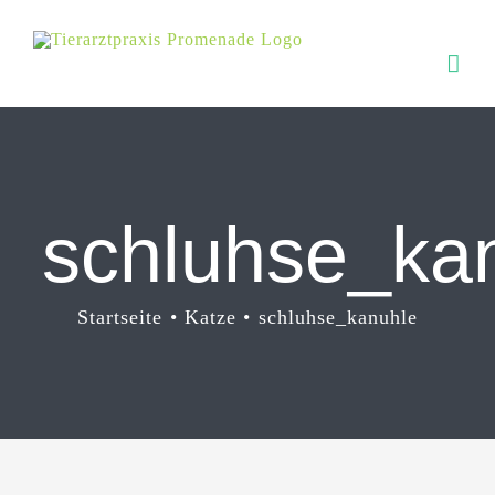
Zum
Inhalt
springen
schluhse_ka
Startseite
Katze
schluhse_kanuhle