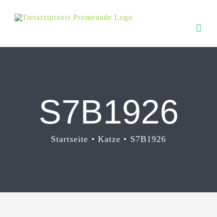
Zum
Inhalt
springen
S7B1926
Startseite
Katze
S7B1926