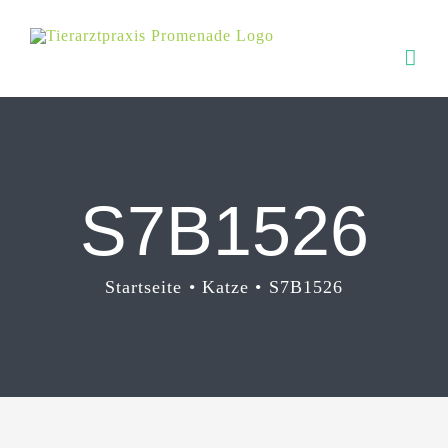
Zum
Inhalt
springen
S7B1526
Startseite
Katze
S7B1526