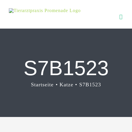
Zum
Inhalt
springen
S7B1523
Startseite
Katze
S7B1523