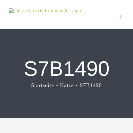
Zum
Inhalt
springen
S7B1490
Startseite
Katze
S7B1490