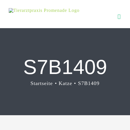
Zum
Inhalt
springen
S7B1409
Startseite
Katze
S7B1409