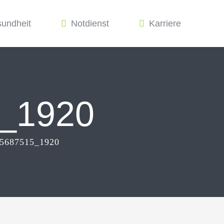
sundheit
Notdienst
Karriere
5_1920
f5687515_1920