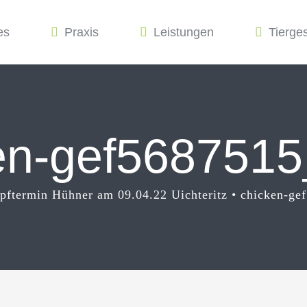
es
Praxis
Leistungen
Tierge
en-gef568751
pftermin Hühner am 09.04.22 Uichteritz
chicken-ge