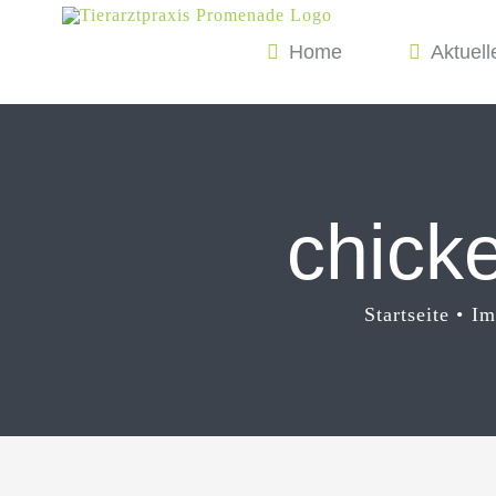
Zum
Home
Aktuell
Inhalt
springen
chick
Startseite
Im