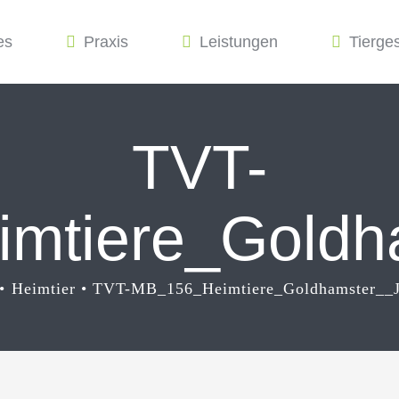
es
Praxis
Leistungen
Tierge
TVT-
mtiere_Goldha
Heimtier
TVT-MB_156_Heimtiere_Goldhamster__J