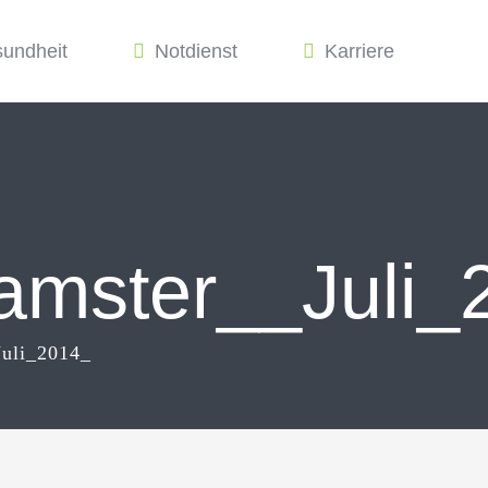
sundheit
Notdienst
Karriere
mster__Juli_
uli_2014_