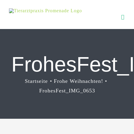
Zum
Inhalt
springen
FrohesFest
Startseite
Frohe Weihnachten!
FrohesFest_IMG_0653