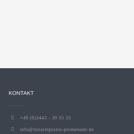
KONTAKT
+49 (0)3443 - 30 35 33
info@tierarztpraxis-promenade.de