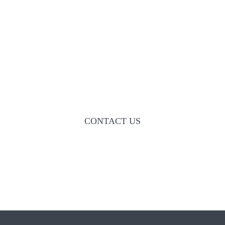
Pet owners trust us to look after the
needs of their beloved companions. We
are specialists committed to delivering
the very highest of veterinary care and
affection.
CONTACT US