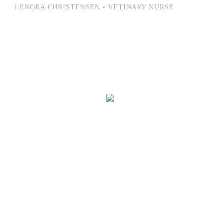
LENORA CHRISTENSEN • VETINARY NURSE
“I love animals and feel very strongly
that people should not be allowed to
buy a pet if they are not able to look
after it. Until one has loved an
animal, a part of one’s soul remains
unawakened.”