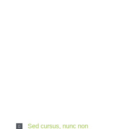
Frequently Asked
Questions
Quisque id leo non dolor tempor elementum quis ac
urna. Nam pharetra, ligula eget finibus dignissim,
turpis ipsum. Mauris at feugiat mauris. Nam a dolor
eros.
Sed cursus, nunc non